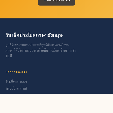
รับเช็คประโยคภาษาอังกฤษ
ศูนย์รับตรวจแกรมม่าและพิสูจน์อักษรโดยเจ้าของ
ภาษา ให้บริการครบวงจรด้วยทีมงานมืออาชีพมากกว่า
10 ปี
บริการของเรา
รับเช็คแกรมม่า
ตรวจไวยากรณ์
Proofreading & Editing
งานวิทยานิพนธ์
รับแปลเอกสาร